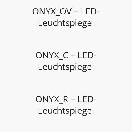
ONYX_OV – LED-
Leuchtspiegel
ONYX_C – LED-
Leuchtspiegel
ONYX_R – LED-
Leuchtspiegel