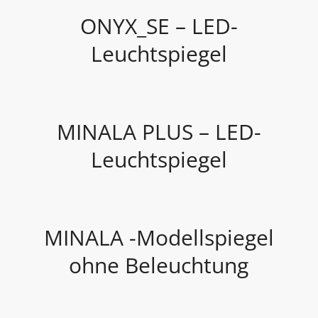
ONYX_SE – LED-
Leuchtspiegel
MINALA PLUS – LED-
Leuchtspiegel
MINALA -Modellspiegel
ohne Beleuchtung