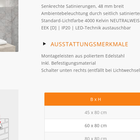
Senkrechte Satinierungen, 48 mm breit
Ambientebeleuchtung durch seitlich satiniert
Standard-Lichtfarbe 4000 Kelvin NEUTRALWEIS
EEK [D] | IP20 | LED-Technik austauschbar
AUSSTATTUNGSMERKMALE
Montageleisten aus poliertem Edelstahl
Inkl. Befestigungsmaterial
Schalter unten rechts (entfällt bei Lichtwechs
B x H
45 x 80 cm
60 x 80 cm
80 x 80 cm