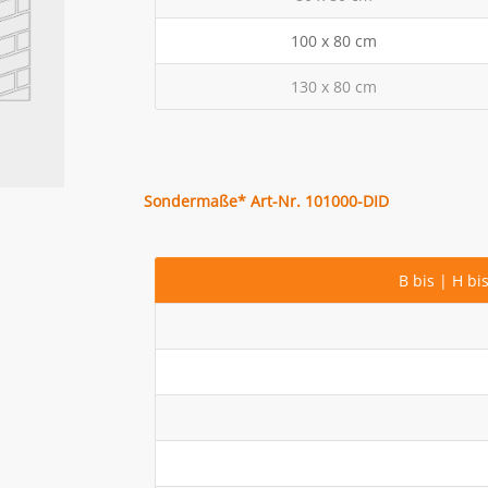
100 x 80 cm
130 x 80 cm
Sondermaße*
Art-Nr. 101000-DID
B bis | H bi