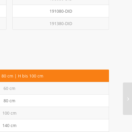
191080-DID
191380-DID
s 80 cm | H bis 100 cm
60 cm
80 cm
100 cm
140 cm