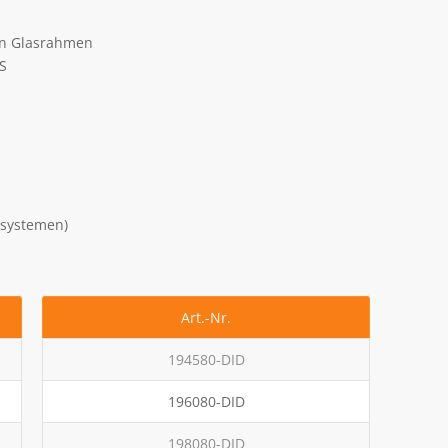
en Glasrahmen
S
elsystemen)
Art.-Nr.
194580-DID
196080-DID
198080-DID