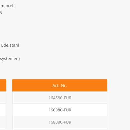
mm breit
S
 Edelstahl
elsystemen)
Art.-Nr.
164580-FUR
166080-FUR
168080-FUR