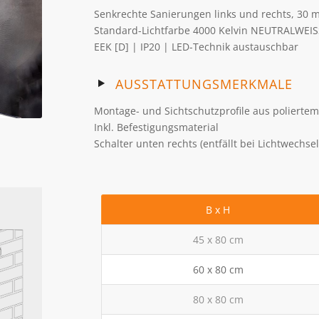
Senkrechte Sanierungen links und rechts, 30 
Standard-Lichtfarbe 4000 Kelvin NEUTRALWEIS
EEK [D] | IP20 | LED-Technik austauschbar
AUSSTATTUNGSMERKMALE
Montage- und Sichtschutzprofile aus poliertem
Inkl. Befestigungsmaterial
Schalter unten rechts (entfällt bei Lichtwechs
B x H
45 x 80 cm
60 x 80 cm
80 x 80 cm