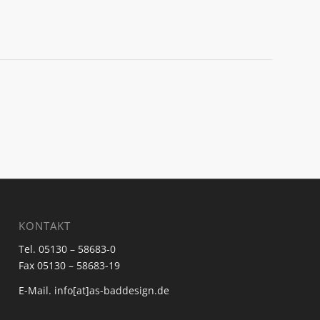
KONTAKT
Tel. 05130 – 58683-0
Fax 05130 – 58683-19
E-Mail. info[at]as-baddesign.de