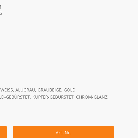
g
S
, WEISS, ALUGRAU, GRAUBEIGE, GOLD
GOLD-GEBÜRSTET, KUPFER-GEBÜRSTET, CHROM-GLANZ,
Art.-Nr.