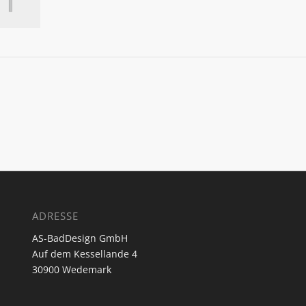
ADRESSE
AS-BadDesign GmbH
Auf dem Kessellande 4
30900 Wedemark