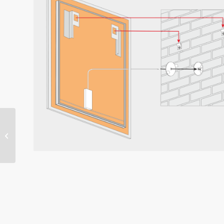
CASCADA –
Modellspiegel ohne
Beleuchtung