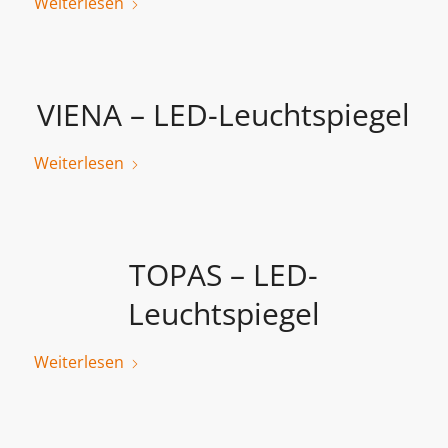
Weiterlesen
VIENA – LED-Leuchtspiegel
Weiterlesen
TOPAS – LED-
Leuchtspiegel
Weiterlesen