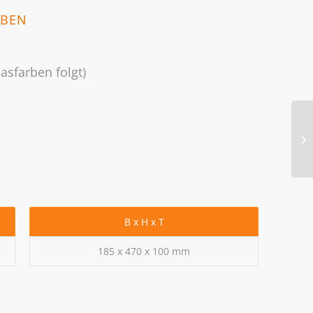
ABEN
asfarben folgt)
B x H x T
185 x 470 x 100 mm