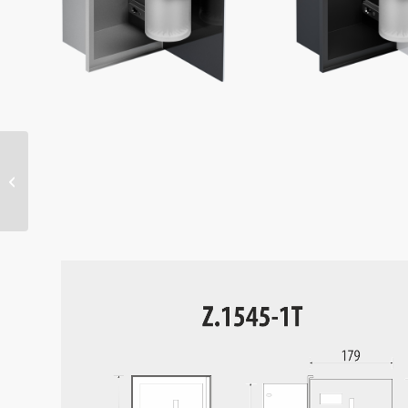
DEPOT-1
Einbaurahmen mit
LED-Beleuchtung für
Nassbereiche