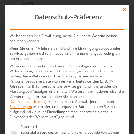
Mit die
Datenschutz-Präferenz
Wir benötigen Ihre Einwilligung, bevor Sie unsere Website weiter
DEPOT-0 Wandeinbau-WC-
besuchen können.
Wenn Sie unter 16 Jahre alt sind und Ihre Einwilligung zu optionalen
Element 95/2, befliesbar –
Services geben möchten, müssen Sie Ihre Erziehungsberechtigten
für den flächenbündigen
um Erlaubnis bitten.
Wir verwenden Cookies und andere Technologien auf unserer
Einbau
Website. Einige von ihnen sind essenziell, während andere uns
helfen, diese Website und Ihre Erfahrung zu verbessern.
Personenbezogene Daten können verarbeitet werden (z. B. IP-
Adressen), z. B. für personalisierte Anzeigen und Inhalte oder die
Messung von Anzeigen und Inhalten.
Weitere Informationen über die
Verwendung Ihrer Daten finden Sie in unserer
Datenschutzerklärung
.
Sie können Ihre Auswahl jederzeit unter
Einstellungen
widerrufen oder anpassen.
Bitte beachten Sie, dass
aufgrund individueller Einstellungen möglicherweise nicht alle
Funktionen der Website verfügbar sind.
Es folgt eine Liste der Service-Gruppen, für die eine 
Essenziell
Essenzielle Services ermöglichen grundlegende Funktionen