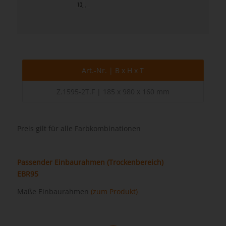
Art.-Nr. | B x H x T
Z.1595-2T.F | 185 x 980 x 160 mm
Preis gilt für alle Farbkombinationen
Passender Einbaurahmen (Trockenbereich)
EBR95
Maße Einbaurahmen
(zum Produkt)