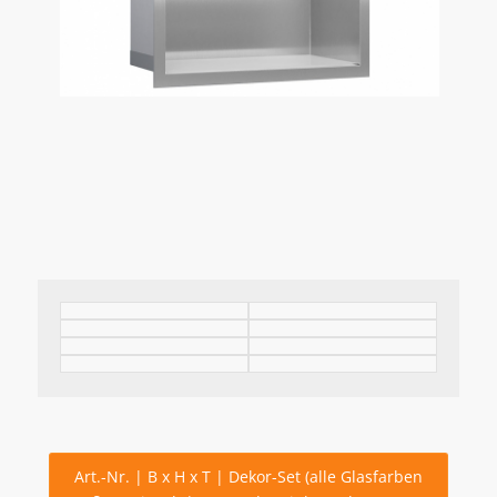
Art.-Nr. | B x H x T | Dekor-Set (alle Glasfarben